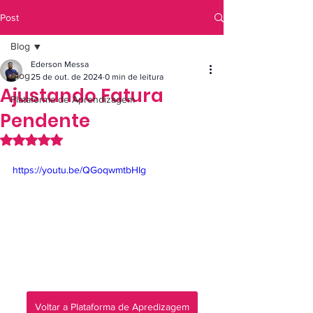
Post
Blog
Ederson Messa
Blog
25 de out. de 2024
0 min de leitura
Ajustando Fatura
Plataforma de Aprendizagem
Pendente
Avaliado com NaN de 5 estrelas.
https://youtu.be/QGoqwmtbHIg
Voltar a Plataforma de Apredizagem