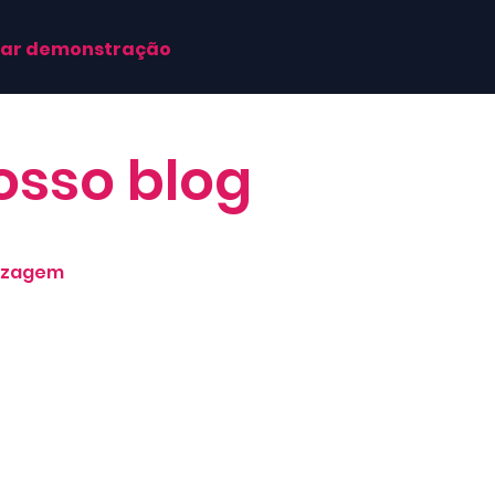
ar demonstração
osso blog
dizagem