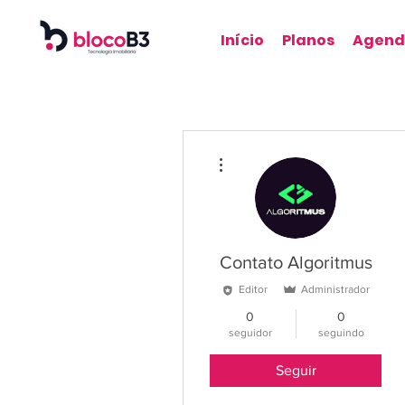
Início
Planos
Agend
Mais ações
Contato Algoritmus
Editor
Administrador
0
0
seguidor
seguindo
Seguir