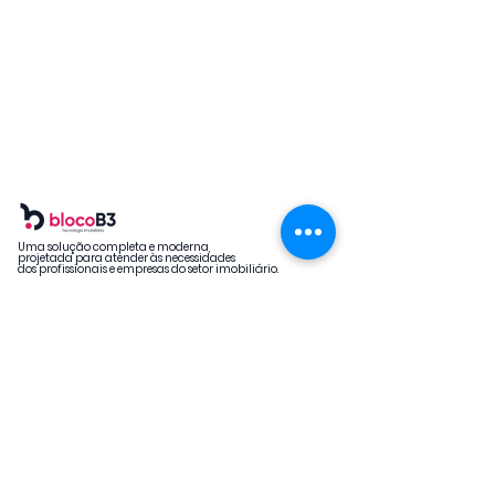
Uma solução completa e moderna,
projetada para atender às necessidades
dos profissionais e empresas do setor imobiliário.
O BlocoB3
Suporte
Início
Central de ajuda
Aluguel
Políticas
Condomínio
Termos de uso
Quem somos
Políticas de Privacidade
Planos
Blog
Endereço