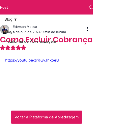
Post
Blog
Ederson Messa
Blog
4 de out. de 2024
0 min de leitura
Como Excluir Cobrança
Plataforma de Aprendizagem
Avaliado com NaN de 5 estrelas.
https://youtu.be/zrRGvJhkoeU
Voltar a Plataforma de Apredizagem