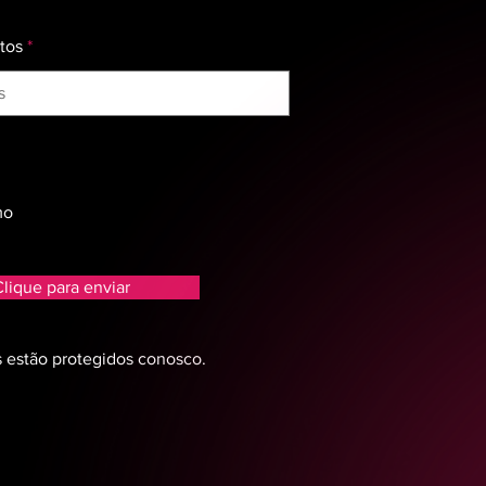
tos
mo
lique para enviar
 estão protegidos conosco.