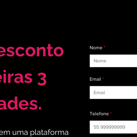
esconto
Nome
iras 3
Email
ades.
Telefone
tem uma plataforma