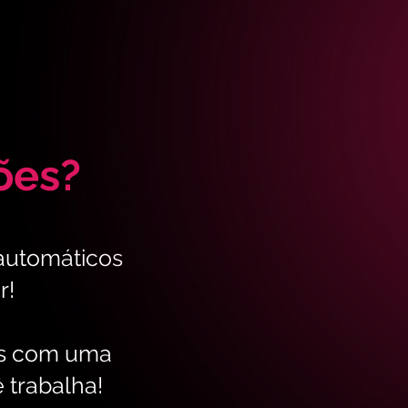
ões?
 automáticos
r!
ais com uma
 trabalha!